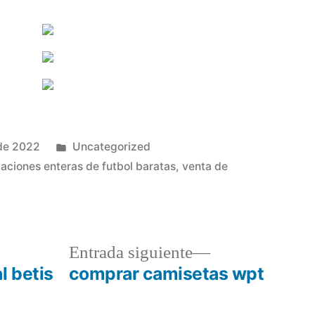
Publicado
de 2022
Uncategorized
en
aciones enteras de futbol baratas
,
venta de
a
Entrada
Entrada siguiente
r:
siguiente:
l betis
comprar camisetas wpt