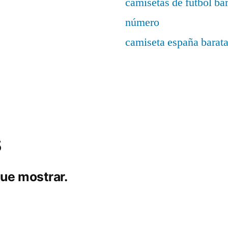
camisetas de fútbol ba
número
camiseta españa barat
s
ue mostrar.