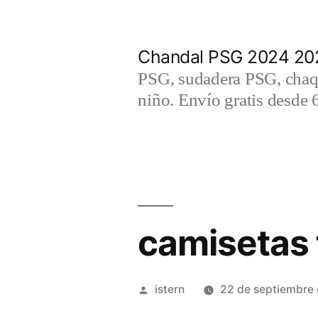
Saltar
al
Chandal PSG 2024 202
contenido
PSG, sudadera PSG, chaqu
niño. Envío gratis desde 
camisetas 
Publicado
istern
22 de septiembre
por