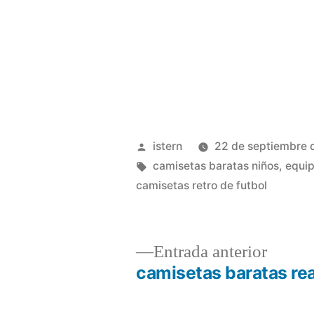
Publicado
istern
22 de septiembre 
por
Etiquetas:
camisetas baratas niños
,
equip
camisetas retro de futbol
Entrad
Entrada anterior
anterio
camisetas baratas rea
Navegación