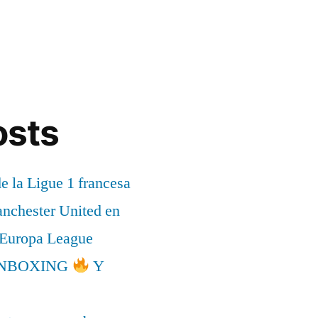
osts
de la Ligue 1 francesa
anchester United en
a Europa League
l UNBOXING
Y