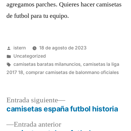
agregamos parches. Quieres hacer camisetas
de futbol para tu equipo.
Publicado
istern
18 de agosto de 2023
por
Publicado
Uncategorized
en
Etiquetas:
camisetas baratas milanuncios
,
camisetas la liga
2017 18
,
comprar camisetas de balonmano oficiales
Entrada
Entrada siguiente
siguiente:
camisetas españa futbol historia
Navegación
Entrada
Entrada anterior
de