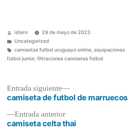
Publicado
istern
29 de mayo de 2023
por
Publicado
Uncategorized
en
Etiquetas:
camisetas futbol uruguayo online
,
equipaciones
futbol junior
,
filtraciones camisetas futbol
Entrada
Entrada siguiente
siguiente:
camiseta de futbol de marruecos
Navegación
Entrada
Entrada anterior
de
anterior:
camiseta celta thai
entradas