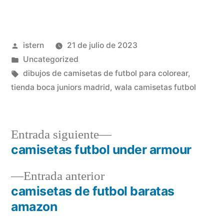
Publicado
istern
21 de julio de 2023
por
Publicado
Uncategorized
en
Etiquetas:
dibujos de camisetas de futbol para colorear
,
tienda boca juniors madrid
,
wala camisetas futbol
Entrada
Entrada siguiente
siguiente:
camisetas futbol under armour
Navegación
Entrada
Entrada anterior
de
anterior:
camisetas de futbol baratas
entradas
amazon