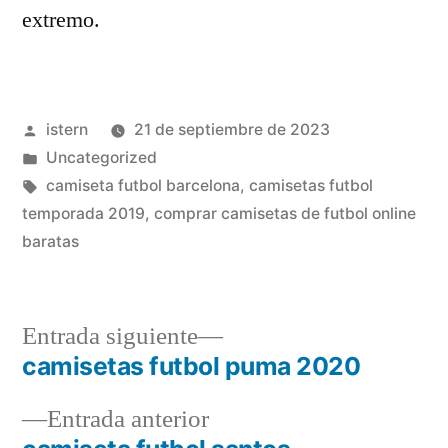
extremo.
Publicado
istern
21 de septiembre de 2023
por
Publicado
Uncategorized
en
Etiquetas:
camiseta futbol barcelona
,
camisetas futbol
temporada 2019
,
comprar camisetas de futbol online
baratas
Entrada
Entrada siguiente
siguiente:
camisetas futbol puma 2020
Navegación
Entrada
Entrada anterior
de