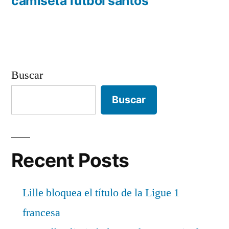
anterior:
camiseta futbol santos
entradas
Buscar
Buscar
Recent Posts
Lille bloquea el título de la Ligue 1
francesa