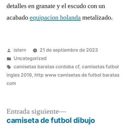
detalles en granate y el escudo con un
acabado
equipacion holanda
metalizado.
Publicado
istern
21 de septiembre de 2023
por
Publicado
Uncategorized
en
Etiquetas:
camisetas baratas cordoba cf
,
camisetas futbol
ingles 2019
,
http www camisetas de futbol baratas
com
Entrada
Entrada siguiente
siguiente:
camiseta de futbol dibujo
Navegación