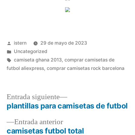
Publicado
istern
29 de mayo de 2023
por
Publicado
Uncategorized
en
Etiquetas:
camiseta ghana 2013
,
comprar camisetas de
futbol aliexpress
,
comprar camisetas rock barcelona
Entrada
Entrada siguiente
siguiente:
plantillas para camisetas de futbol
Navegación
Entrada
Entrada anterior
de
anterior:
camisetas futbol total