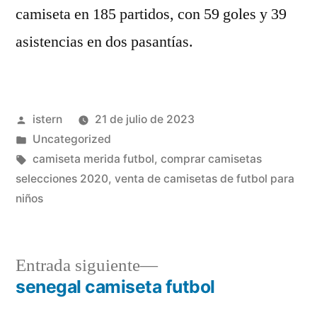
camiseta en 185 partidos, con 59 goles y 39
asistencias en dos pasantías.
Publicado
istern
21 de julio de 2023
por
Publicado
Uncategorized
en
Etiquetas:
camiseta merida futbol
,
comprar camisetas
selecciones 2020
,
venta de camisetas de futbol para
niños
Entrada
Entrada siguiente
siguiente:
senegal camiseta futbol
Navegación