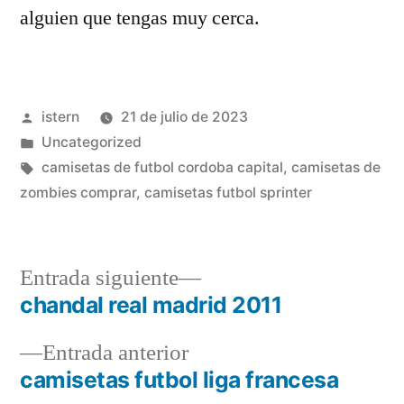
alguien que tengas muy cerca.
Publicado
istern
21 de julio de 2023
por
Publicado
Uncategorized
en
Etiquetas:
camisetas de futbol cordoba capital
,
camisetas de
zombies comprar
,
camisetas futbol sprinter
Entrada
Entrada siguiente
siguiente:
chandal real madrid 2011
Navegación
Entrada
Entrada anterior
de
anterior:
camisetas futbol liga francesa