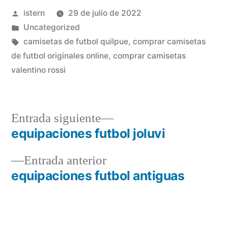
Publicado
istern
29 de julio de 2022
por
Publicado
Uncategorized
en
Etiquetas:
camisetas de futbol quilpue
,
comprar camisetas
de futbol originales online
,
comprar camisetas
valentino rossi
Entrada
Entrada siguiente
siguiente:
equipaciones futbol joluvi
Navegación
Entrada
Entrada anterior
de
anterior:
equipaciones futbol antiguas
entradas