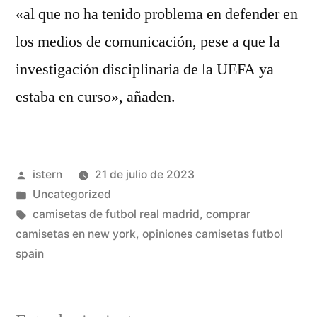
«al que no ha tenido problema en defender en
los medios de comunicación, pese a que la
investigación disciplinaria de la UEFA ya
estaba en curso», añaden.
Publicado
istern
21 de julio de 2023
por
Publicado
Uncategorized
en
Etiquetas:
camisetas de futbol real madrid
,
comprar
camisetas en new york
,
opiniones camisetas futbol
spain