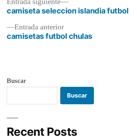
Entrada
Entrada siguiente
siguiente:
camiseta seleccion islandia futbol
Navegación
Entrada
Entrada anterior
de
anterior:
camisetas futbol chulas
entradas
Buscar
Buscar
Recent Posts