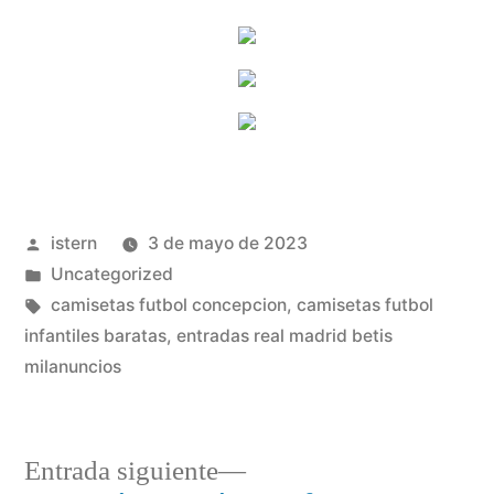
Publicado
istern
3 de mayo de 2023
por
Publicado
Uncategorized
en
Etiquetas:
camisetas futbol concepcion
,
camisetas futbol
infantiles baratas
,
entradas real madrid betis
milanuncios
Entrada
Entrada siguiente