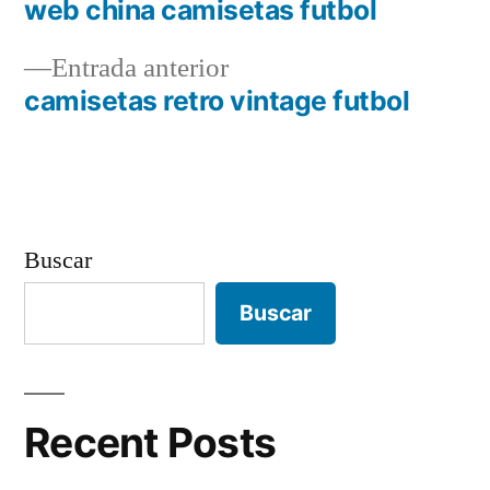
siguiente:
web china camisetas futbol
Navegación
Entrada
Entrada anterior
de
anterior:
camisetas retro vintage futbol
entradas
Buscar
Buscar
Recent Posts