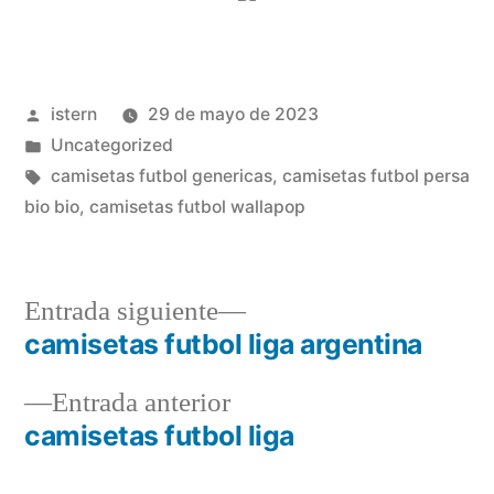
Publicado
istern
29 de mayo de 2023
por
Publicado
Uncategorized
en
Etiquetas:
camisetas futbol genericas
,
camisetas futbol persa
bio bio
,
camisetas futbol wallapop
Entrada
Entrada siguiente
siguiente:
camisetas futbol liga argentina
Navegación
Entrada
Entrada anterior
de
anterior:
camisetas futbol liga
entradas