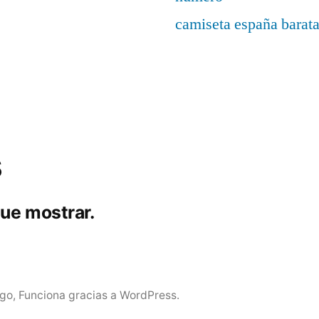
camiseta españa barat
s
ue mostrar.
igo
,
Funciona gracias a WordPress.