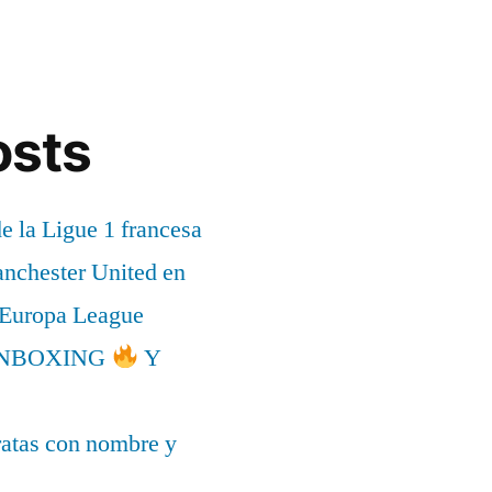
osts
de la Ligue 1 francesa
anchester United en
a Europa League
l UNBOXING
Y
ratas con nombre y