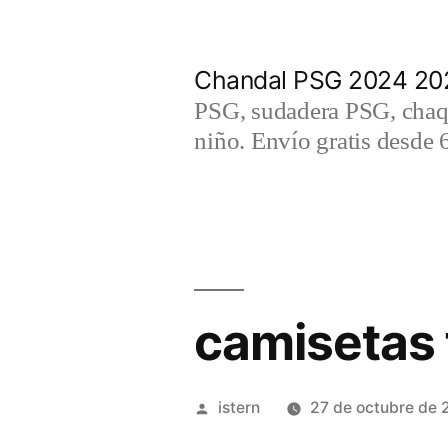
Saltar
al
Chandal PSG 2024 202
contenido
PSG, sudadera PSG, chaqu
niño. Envío gratis desde 
camisetas 
Publicado
istern
27 de octubre de
por