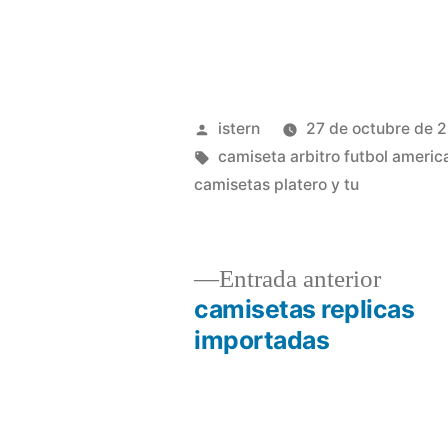
Publicado
istern
27 de octubre de 
por
Etiquetas:
camiseta arbitro futbol americ
camisetas platero y tu
Entrad
Entrada anterior
anterio
camisetas replicas
Navegación
importadas
de