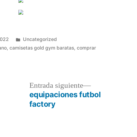
Publicado
2022
Uncategorized
en
ano
,
camisetas gold gym baratas
,
comprar
a
Entrada
Entrada siguiente
r:
siguiente:
equipaciones futbol
factory