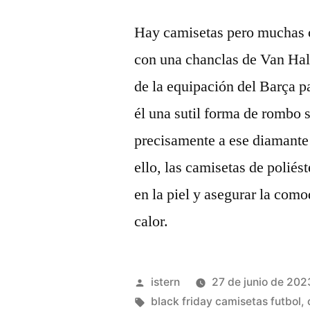
Hay camisetas pero muchas c
con una chanclas de Van Halen
de la equipación del Barça pa
él una sutil forma de rombo 
precisamente a ese diamante 
ello, las camisetas de poliés
en la piel y asegurar la como
calor.
Publicado
istern
27 de junio de 202
por
Etiquetas:
black friday camisetas futbol
,