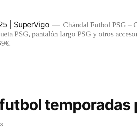
5 | SuperVigo
Chándal Futbol PSG – C
eta PSG, pantalón largo PSG y otros accesor
69€.
 futbol temporadas
23