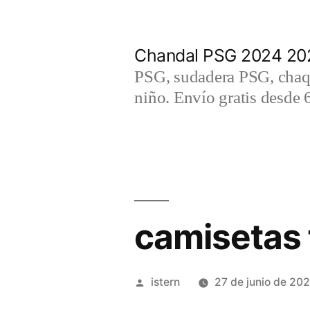
Saltar
al
Chandal PSG 2024 202
contenido
PSG, sudadera PSG, chaqu
niño. Envío gratis desde 
camisetas
Publicado
istern
27 de junio de 20
por