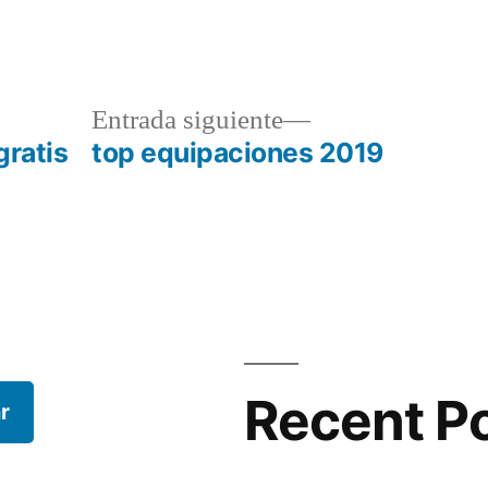
a
Entrada
Entrada siguiente
r:
siguiente:
gratis
top equipaciones 2019
Recent P
r