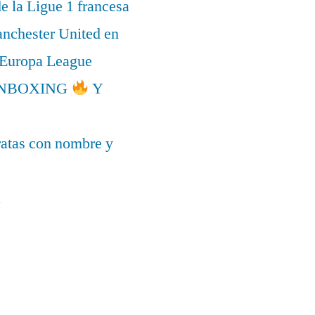
de la Ligue 1 francesa
anchester United en
a Europa League
l UNBOXING
Y
ratas con nombre y
a