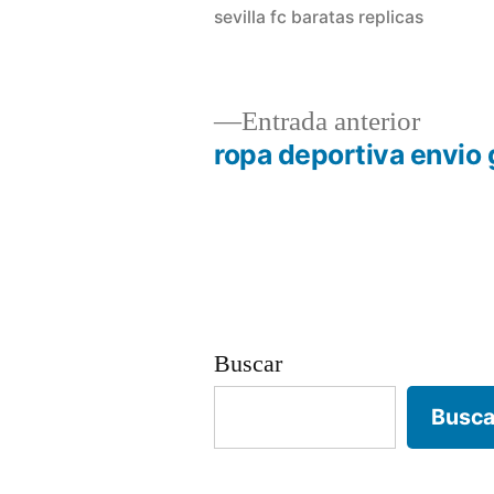
sevilla fc baratas replicas
Entrad
Entrada anterior
anterio
ropa deportiva envio 
Navegación
de
entradas
Buscar
Busca