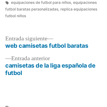
en
Etiquetas:
equipaciones de futbol para niños
,
equipaciones
futbol baratas personalizadas
,
replica equipaciones
futbol niños
Entrada
Entrada siguiente
siguiente:
web camisetas futbol baratas
Navegación
Entrada
Entrada anterior
de
anterior:
camisetas de la liga española de
entradas
futbol