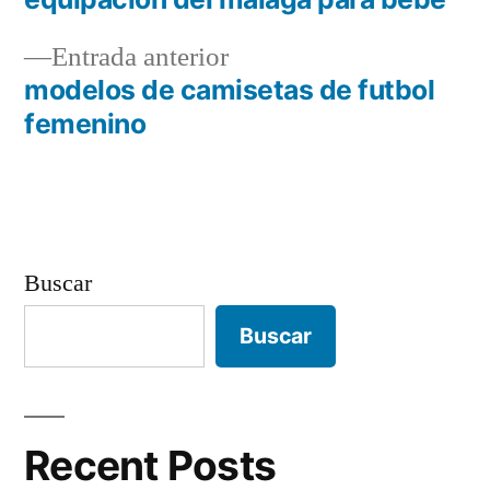
Navegación
Entrada
Entrada anterior
de
anterior:
modelos de camisetas de futbol
entradas
femenino
Buscar
Buscar
Recent Posts