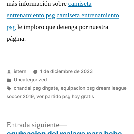
más información sobre
camiseta
entrenamiento psg
camiseta entrenamiento
psg
le imploro que detenga por nuestra
página.
Publicado
istern
1 de diciembre de 2023
por
Publicado
Uncategorized
en
Etiquetas:
chandal psg dhgate
,
equipacion psg dream league
soccer 2019
,
ver partido psg hoy gratis
Entrada
Entrada siguiente
siguiente:
equipacion del malaga para bebe