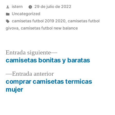
Publicado
istern
29 de julio de 2022
por
Publicado
Uncategorized
en
Etiquetas:
camisetas futbol 2019 2020
,
camisetas futbol
givova
,
camisetas futbol new balance
Entrada
Entrada siguiente
siguiente:
camisetas bonitas y baratas
Navegación
Entrada
Entrada anterior
de
anterior:
comprar camisetas termicas
entradas
mujer