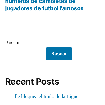
entradas
anterior:
numeros de camisetas de
jugadores de futbol famosos
Buscar
Buscar
Recent Posts
Lille bloquea el título de la Ligue 1