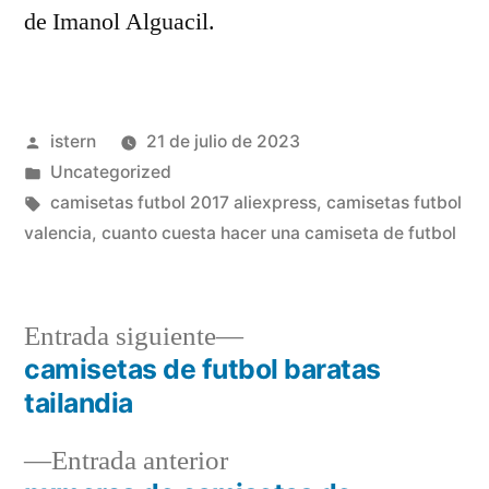
de Imanol Alguacil.
Publicado
istern
21 de julio de 2023
por
Publicado
Uncategorized
en
Etiquetas:
camisetas futbol 2017 aliexpress
,
camisetas futbol
valencia
,
cuanto cuesta hacer una camiseta de futbol
Entrada
Entrada siguiente
siguiente:
camisetas de futbol baratas
Navegación
tailandia
de
Entrada
Entrada anterior