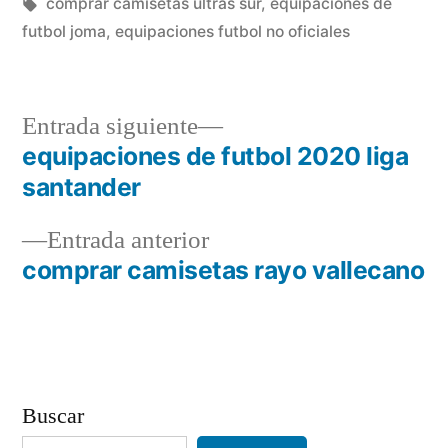
en
Etiquetas:
comprar camisetas ultras sur
,
equipaciones de
futbol joma
,
equipaciones futbol no oficiales
Entrada
Entrada siguiente
siguiente:
equipaciones de futbol 2020 liga
Navegación
santander
de
Entrada
Entrada anterior
entradas
anterior:
comprar camisetas rayo vallecano
Buscar