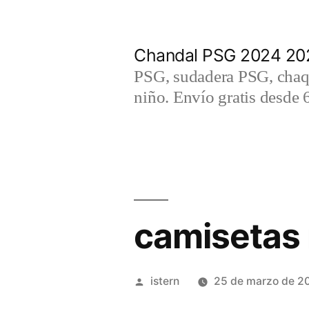
Saltar
al
Chandal PSG 2024 202
contenido
PSG, sudadera PSG, chaqu
niño. Envío gratis desde 
camisetas 
Publicado
istern
25 de marzo de 2
por