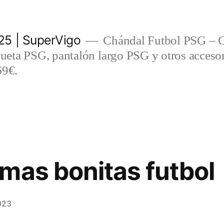
5 | SuperVigo
Chándal Futbol PSG – C
eta PSG, pantalón largo PSG y otros accesor
69€.
mas bonitas futbol
023