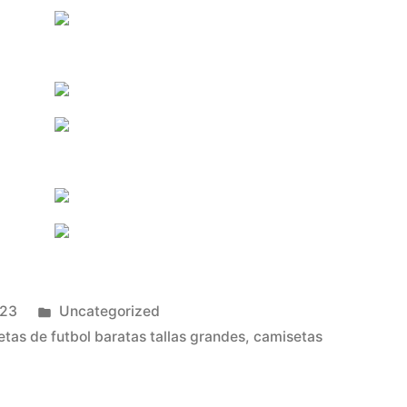
Publicado
023
Uncategorized
en
tas de futbol baratas tallas grandes
,
camisetas