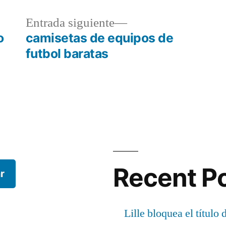
a
Entrada
Entrada siguiente
r:
siguiente:
o
camisetas de equipos de
futbol baratas
Recent P
r
Lille bloquea el título 