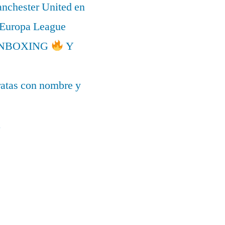
anchester United en
a Europa League
l UNBOXING
Y
ratas con nombre y
a