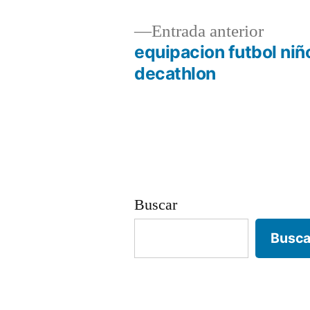
Entrad
Entrada anterior
anterio
equipacion futbol niñ
Navegación
decathlon
de
entradas
Buscar
Busca