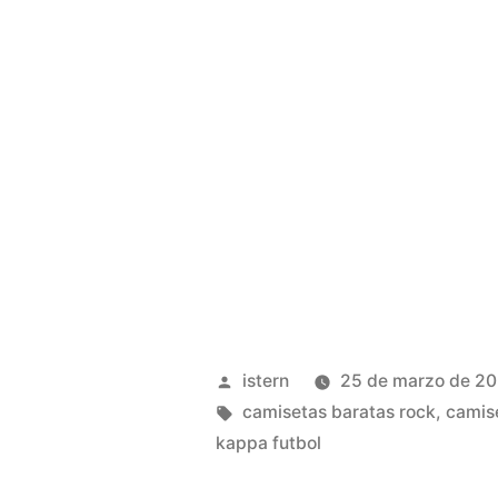
Publicado
istern
25 de marzo de 2
por
Etiquetas:
camisetas baratas rock
,
camise
kappa futbol