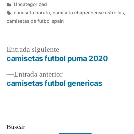
por
Publicado
Uncategorized
en
Etiquetas:
camiseta barata
,
camiseta chapecoense estrellas
,
camisetas de futbol spain
Entrada
Entrada siguiente
siguiente:
camisetas futbol puma 2020
Navegación
Entrada
Entrada anterior
de
anterior:
camisetas futbol genericas
entradas
Buscar