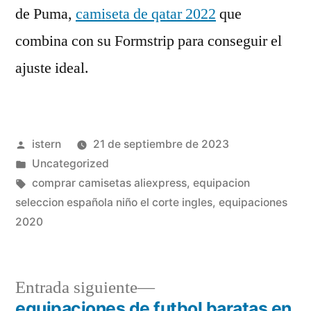
de Puma,
camiseta de qatar 2022
que
combina con su Formstrip para conseguir el
ajuste ideal.
Publicado
istern
21 de septiembre de 2023
por
Publicado
Uncategorized
en
Etiquetas:
comprar camisetas aliexpress
,
equipacion
seleccion española niño el corte ingles
,
equipaciones
2020
Entrada
Entrada siguiente
siguiente:
equipaciones de futbol baratas en