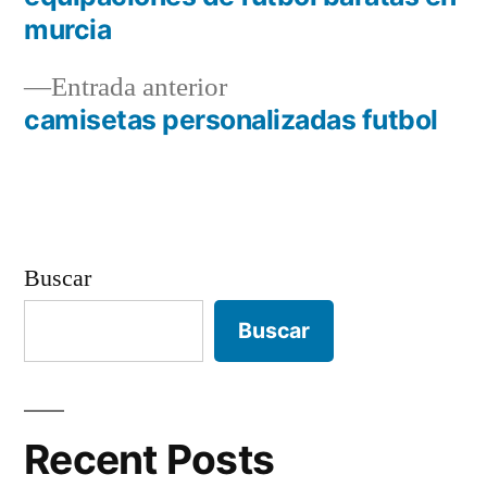
Navegación
murcia
de
Entrada
Entrada anterior
entradas
anterior:
camisetas personalizadas futbol
Buscar
Buscar
Recent Posts