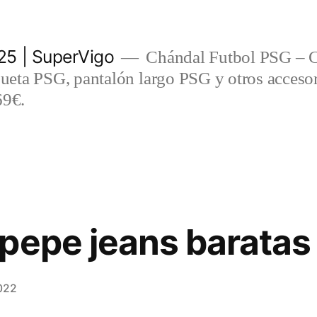
5 | SuperVigo
Chándal Futbol PSG – C
eta PSG, pantalón largo PSG y otros accesor
69€.
pepe jeans baratas
022