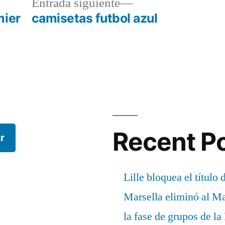
a
Entrada
Entrada siguiente
r:
siguiente:
mier
camisetas futbol azul
Recent P
r
Lille bloquea el título 
Marsella eliminó al M
la fase de grupos de l