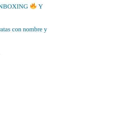
l UNBOXING
Y
ratas con nombre y
a