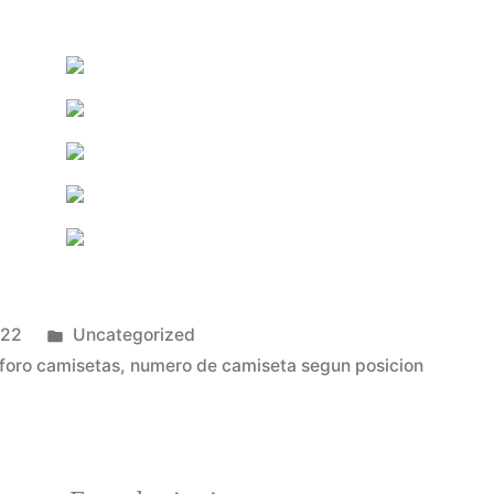
Publicado
022
Uncategorized
en
foro camisetas
,
numero de camiseta segun posicion