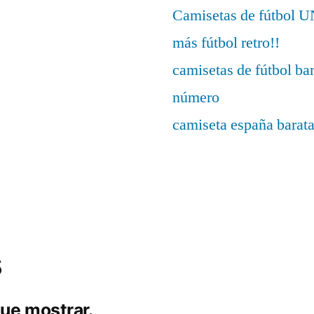
Camisetas de fútbo
más fútbol retro!!
camisetas de fútbol ba
número
camiseta españa barat
s
ue mostrar.