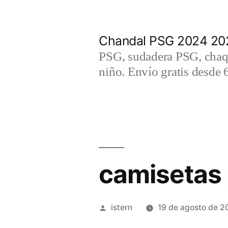
Saltar
al
Chandal PSG 2024 202
contenido
PSG, sudadera PSG, chaqu
niño. Envío gratis desde 
camisetas 
Publicado
istern
19 de agosto de 2
por