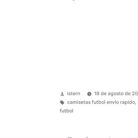
Publicado
istern
19 de agosto de 2
por
Etiquetas:
camisetas futbol envio rapido
,
futbol