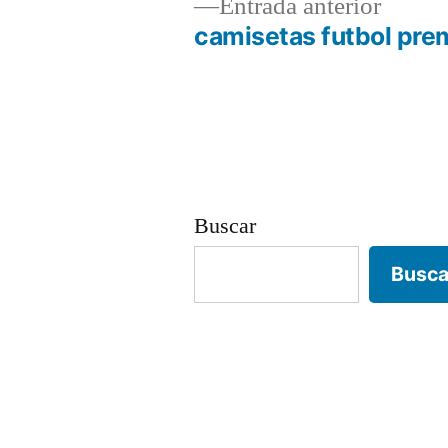
Entrad
Entrada anterior
anterio
camisetas futbol pre
Navegación
de
entradas
Buscar
Busca