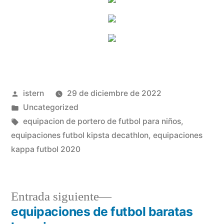
Publicado
istern
29 de diciembre de 2022
por
Publicado
Uncategorized
en
Etiquetas:
equipacion de portero de futbol para niños
,
equipaciones futbol kipsta decathlon
,
equipaciones
kappa futbol 2020
Entrada
Entrada siguiente
siguiente:
equipaciones de futbol baratas
Navegación