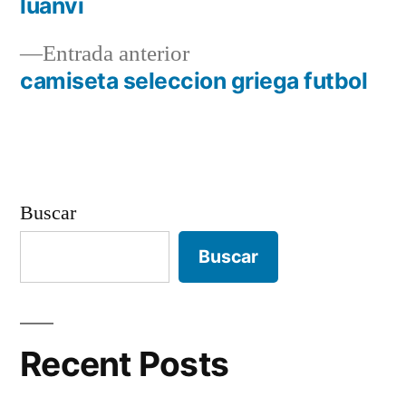
luanvi
de
Entrada
Entrada anterior
entradas
anterior:
camiseta seleccion griega futbol
Buscar
Buscar
Recent Posts