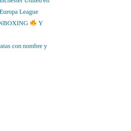
anchester United en
a Europa League
l UNBOXING
Y
ratas con nombre y
a