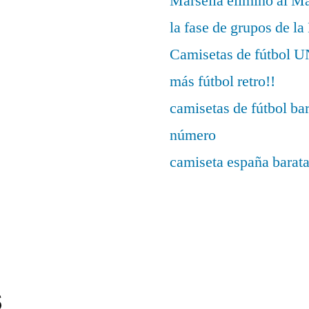
Marsella eliminó al M
la fase de grupos de l
Camisetas de fútbo
más fútbol retro!!
camisetas de fútbol ba
número
camiseta españa barat
s