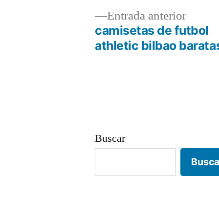
Entrad
Entrada anterior
anterio
camisetas de futbol
Navegación
athletic bilbao barata
de
entradas
Buscar
Busca