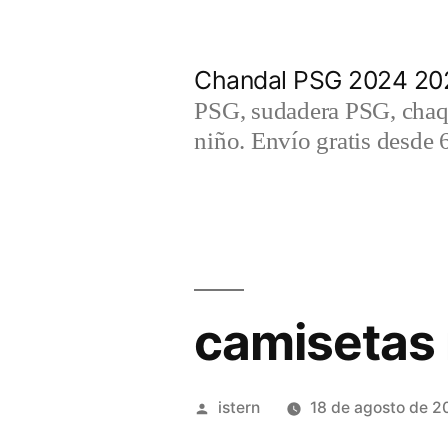
Saltar
al
Chandal PSG 2024 202
contenido
PSG, sudadera PSG, chaqu
niño. Envío gratis desde 
camisetas 
Publicado
istern
18 de agosto de 2
por