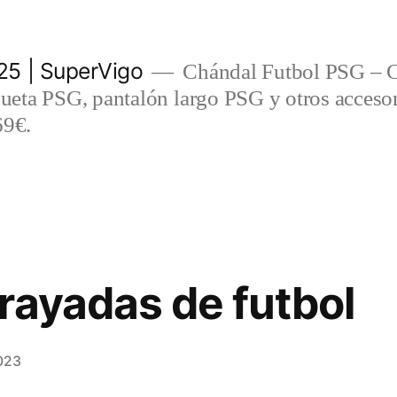
5 | SuperVigo
Chándal Futbol PSG – C
eta PSG, pantalón largo PSG y otros accesor
69€.
rayadas de futbol
023