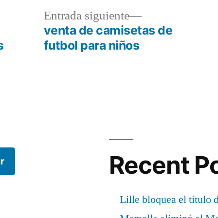
a
Entrada
Entrada siguiente
r:
siguiente:
venta de camisetas de
s
futbol para niños
Recent P
r
Lille bloquea el título 