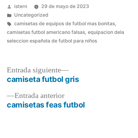
Publicado
istern
29 de mayo de 2023
por
Publicado
Uncategorized
en
Etiquetas:
camisetas de equipos de futbol mas bonitas
,
camisetas futbol americano falsas
,
equipacion dela
seleccion española de futbol para niños
Entrada
Entrada siguiente
siguiente:
camiseta futbol gris
Navegación
Entrada
Entrada anterior
de
anterior:
camisetas feas futbol
entradas