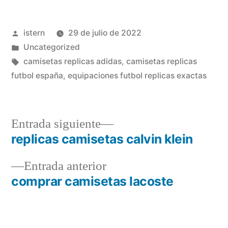
Publicado
istern
29 de julio de 2022
por
Publicado
Uncategorized
en
Etiquetas:
camisetas replicas adidas
,
camisetas replicas
futbol españa
,
equipaciones futbol replicas exactas
Entrada
Entrada siguiente
siguiente:
replicas camisetas calvin klein
Navegación
Entrada
Entrada anterior
de
anterior:
comprar camisetas lacoste
entradas