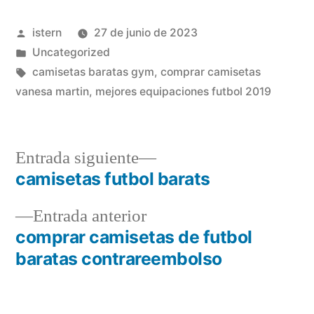
Publicado
istern
27 de junio de 2023
por
Publicado
Uncategorized
en
Etiquetas:
camisetas baratas gym
,
comprar camisetas
vanesa martin
,
mejores equipaciones futbol 2019
Entrada
Entrada siguiente
siguiente:
camisetas futbol barats
Navegación
Entrada
Entrada anterior
de
anterior:
comprar camisetas de futbol
entradas
baratas contrareembolso