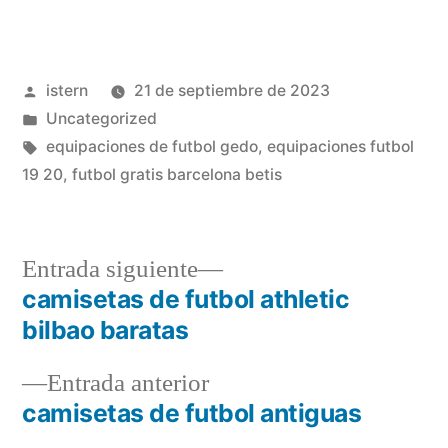
Publicado
istern
21 de septiembre de 2023
por
Publicado
Uncategorized
en
Etiquetas:
equipaciones de futbol gedo
,
equipaciones futbol
19 20
,
futbol gratis barcelona betis
Entrada
Entrada siguiente
siguiente:
camisetas de futbol athletic
Navegación
bilbao baratas
de
Entrada
Entrada anterior
entradas
anterior:
camisetas de futbol antiguas