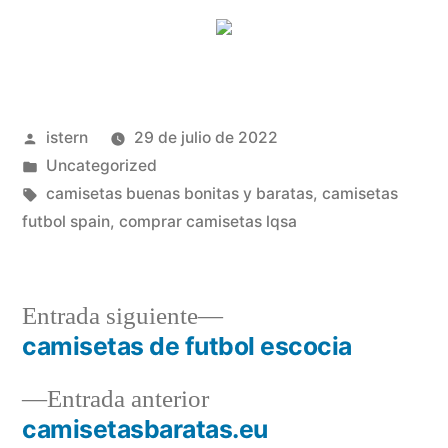
Publicado
istern
29 de julio de 2022
por
Publicado
Uncategorized
en
Etiquetas:
camisetas buenas bonitas y baratas
,
camisetas
futbol spain
,
comprar camisetas lqsa
Entrada
Entrada siguiente
siguiente:
camisetas de futbol escocia
Navegación
Entrada
Entrada anterior
de
anterior:
camisetasbaratas.eu