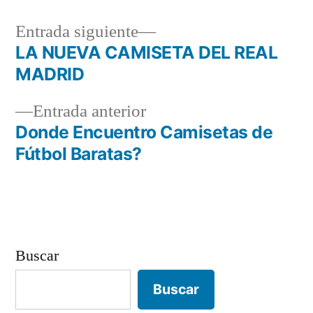
Entrada
Entrada siguiente
siguiente:
LA NUEVA CAMISETA DEL REAL
Navegación
MADRID
de
Entrada
Entrada anterior
entradas
anterior:
Donde Encuentro Camisetas de
Fútbol Baratas?
Buscar
Buscar