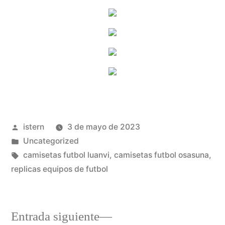
Publicado
istern
3 de mayo de 2023
por
Publicado
Uncategorized
en
Etiquetas:
camisetas futbol luanvi
,
camisetas futbol osasuna
,
replicas equipos de futbol
Entrada
Entrada siguiente