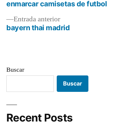
siguiente:
enmarcar camisetas de futbol
Navegación
Entrada
Entrada anterior
de
anterior:
bayern thai madrid
entradas
Buscar
Buscar
Recent Posts