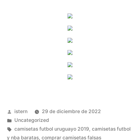
Publicado
istern
29 de diciembre de 2022
por
Publicado
Uncategorized
en
Etiquetas:
camisetas futbol uruguayo 2019
,
camisetas futbol
y nba baratas
,
comprar camisetas falsas