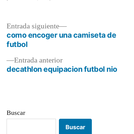
Entrada
Entrada siguiente
siguiente:
como encoger una camiseta de
Navegación
futbol
de
Entrada
Entrada anterior
entradas
anterior:
decathlon equipacion futbol nio
Buscar
Buscar