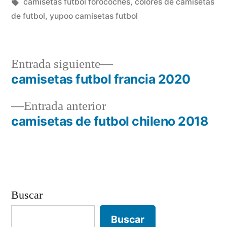
en
Etiquetas:
camisetas futbol forocoches
,
colores de camisetas
de futbol
,
yupoo camisetas futbol
Entrada
Entrada siguiente
siguiente:
camisetas futbol francia 2020
Navegación
Entrada
Entrada anterior
de
anterior:
camisetas de futbol chileno 2018
entradas
Buscar
Buscar