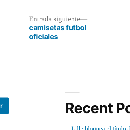
a
Entrada
Entrada siguiente
r:
siguiente:
camisetas futbol
oficiales
Recent P
r
Lille bloquea el título 