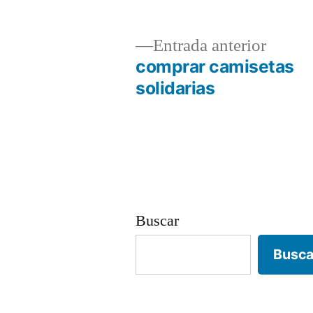
Entrad
Entrada anterior
anterio
comprar camisetas
Navegación
solidarias
de
entradas
Buscar
Busca