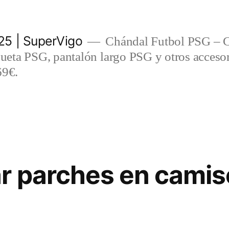
5 | SuperVigo
Chándal Futbol PSG – C
eta PSG, pantalón largo PSG y otros accesor
69€.
r parches en camis