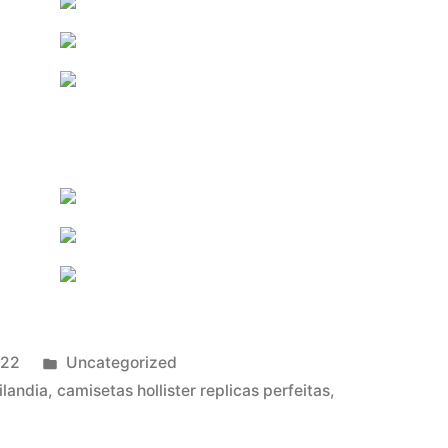
Publicado
022
Uncategorized
en
ilandia
,
camisetas hollister replicas perfeitas
,