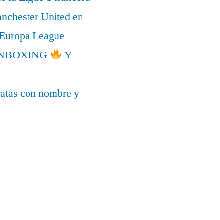
anchester United en
a Europa League
l UNBOXING
Y
ratas con nombre y
a