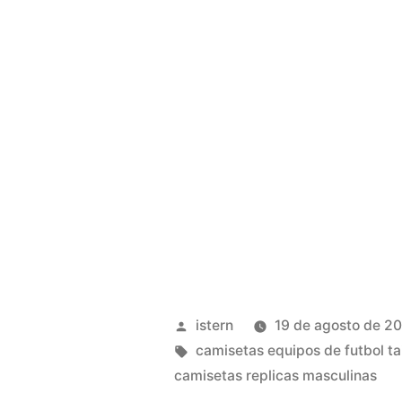
Publicado
istern
19 de agosto de 2
por
Etiquetas:
camisetas equipos de futbol ta
camisetas replicas masculinas