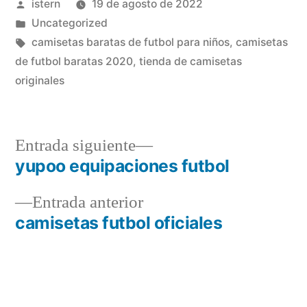
Publicado
istern
19 de agosto de 2022
por
Publicado
Uncategorized
en
Etiquetas:
camisetas baratas de futbol para niños
,
camisetas
de futbol baratas 2020
,
tienda de camisetas
originales
Entrada
Entrada siguiente
siguiente:
yupoo equipaciones futbol
Navegación
Entrada
Entrada anterior
de
anterior:
camisetas futbol oficiales
entradas