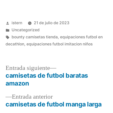
Publicado
istern
21 de julio de 2023
por
Publicado
Uncategorized
en
Etiquetas:
bounty camisetas tienda
,
equipaciones futbol en
decathlon
,
equipaciones futbol imitacion niños
Entrada
Entrada siguiente
siguiente:
camisetas de futbol baratas
Navegación
amazon
de
Entrada
Entrada anterior
entradas
anterior:
camisetas de futbol manga larga