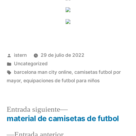
Publicado
istern
29 de julio de 2022
por
Publicado
Uncategorized
en
Etiquetas:
barcelona man city online
,
camisetas futbol por
mayor
,
equipaciones de futbol para niños
Entrada
Entrada siguiente
siguiente:
material de camisetas de futbol
Navegación
Entrada
Entrada anterior