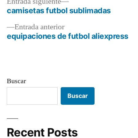
Entrada
Entrada siguiente
siguiente:
camisetas futbol sublimadas
Navegación
Entrada
Entrada anterior
de
anterior:
equipaciones de futbol aliexpress
entradas
Buscar
Buscar
Recent Posts