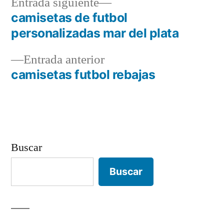
Entrada
Entrada siguiente
siguiente:
camisetas de futbol
Navegación
personalizadas mar del plata
de
Entrada
Entrada anterior
entradas
anterior:
camisetas futbol rebajas
Buscar
Buscar