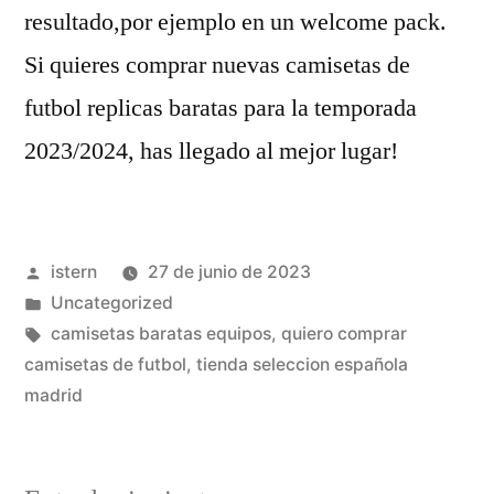
resultado,por ejemplo en un welcome pack.
Si quieres comprar nuevas camisetas de
futbol replicas baratas para la temporada
2023/2024, has llegado al mejor lugar!
Publicado
istern
27 de junio de 2023
por
Publicado
Uncategorized
en
Etiquetas:
camisetas baratas equipos
,
quiero comprar
camisetas de futbol
,
tienda seleccion española
madrid