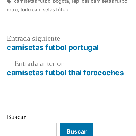
en
Etiquetas:
camisetas futbol bogota
,
replicas camisetas futbol
retro
,
todo camisetas fútbol
Entrada
Entrada siguiente
siguiente:
camisetas futbol portugal
Navegación
Entrada
Entrada anterior
de
anterior:
camisetas futbol thai forocoches
entradas
Buscar
Buscar