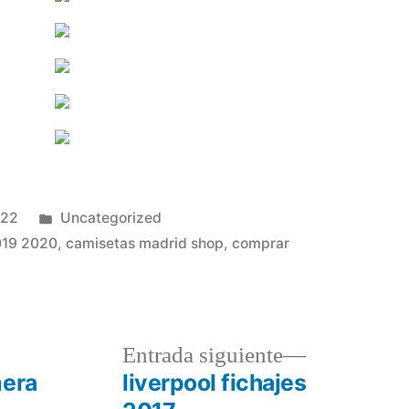
Publicado
022
Uncategorized
en
019 2020
,
camisetas madrid shop
,
comprar
a
Entrada
Entrada siguiente
r:
siguiente:
mera
liverpool fichajes