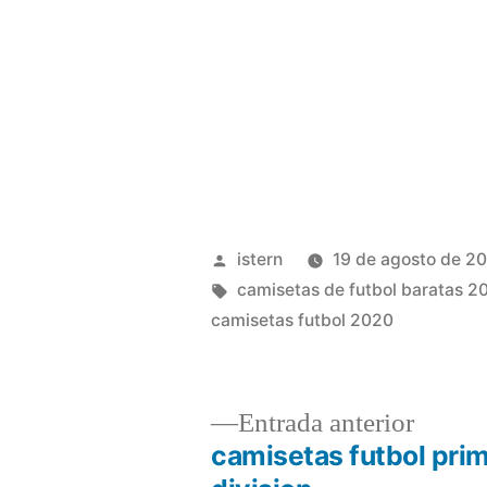
Publicado
istern
19 de agosto de 2
por
Etiquetas:
camisetas de futbol baratas 2
camisetas futbol 2020
Entrad
Entrada anterior
anterio
camisetas futbol pri