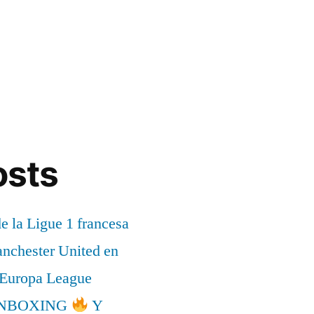
osts
de la Ligue 1 francesa
anchester United en
a Europa League
l UNBOXING
Y