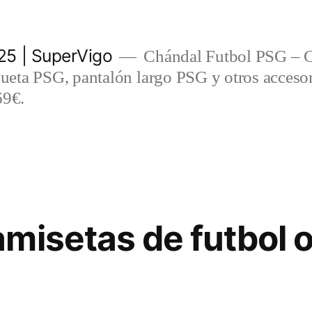
5 | SuperVigo
Chándal Futbol PSG – C
eta PSG, pantalón largo PSG y otros accesor
69€.
misetas de futbol o