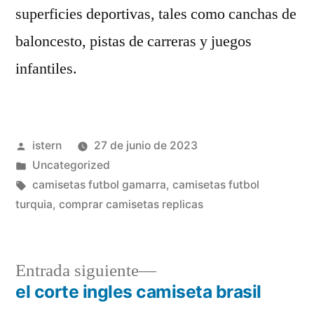
superficies deportivas, tales como canchas de
baloncesto, pistas de carreras y juegos
infantiles.
Publicado
istern
27 de junio de 2023
por
Publicado
Uncategorized
en
Etiquetas:
camisetas futbol gamarra
,
camisetas futbol
turquia
,
comprar camisetas replicas
Entrada
Entrada siguiente
siguiente:
el corte ingles camiseta brasil
Navegación