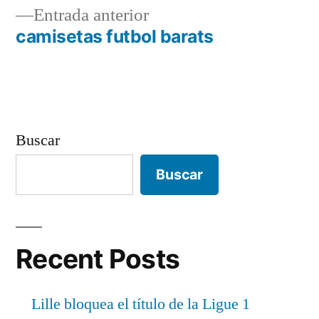
Entrada
Entrada anterior
de
anterior:
camisetas futbol barats
entradas
Buscar
Buscar
Recent Posts
Lille bloquea el título de la Ligue 1