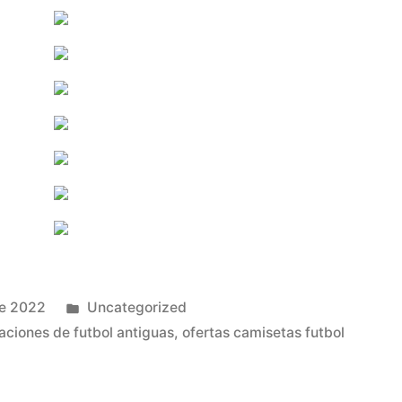
Publicado
de 2022
Uncategorized
en
aciones de futbol antiguas
,
ofertas camisetas futbol