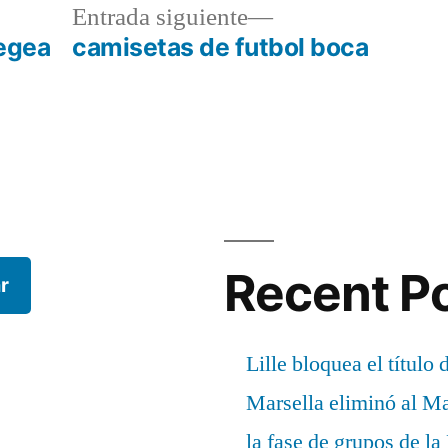
a
Entrada
Entrada siguiente
r:
siguiente:
legea
camisetas de futbol boca
Recent P
r
Lille bloquea el título 
Marsella eliminó al M
la fase de grupos de l