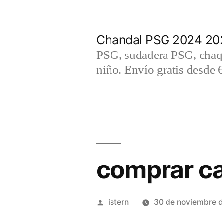
Saltar
al
Chandal PSG 2024 202
contenido
PSG, sudadera PSG, chaqu
niño. Envío gratis desde 
comprar ca
Publicado
istern
30 de noviembre 
por