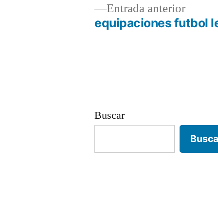
Entrad
Entrada anterior
anterio
equipaciones futbol 
Navegación
de
entradas
Buscar
Busca