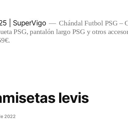
5 | SuperVigo
Chándal Futbol PSG – C
eta PSG, pantalón largo PSG y otros accesor
69€.
misetas levis
de 2022