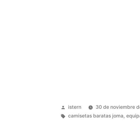
Publicado
istern
30 de noviembre 
por
Etiquetas:
camisetas baratas joma
,
equip