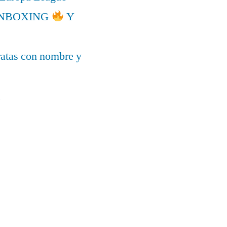
l UNBOXING
Y
ratas con nombre y
a