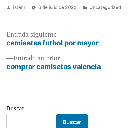
Publicado
Publicado
istern
6 de julio de 2022
Uncategorized
por
en
Entrada
Entrada siguiente
siguiente:
camisetas futbol por mayor
Navegación
Entrada
Entrada anterior
de
anterior:
comprar camisetas valencia
entradas
Buscar
Buscar