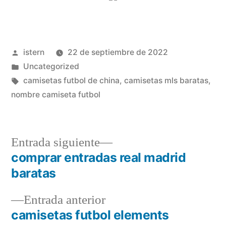
Publicado
istern
22 de septiembre de 2022
por
Publicado
Uncategorized
en
Etiquetas:
camisetas futbol de china
,
camisetas mls baratas
,
nombre camiseta futbol
Entrada
Entrada siguiente
siguiente:
comprar entradas real madrid
Navegación
baratas
de
Entrada
Entrada anterior
entradas
anterior:
camisetas futbol elements