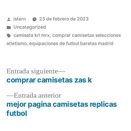
Publicado
istern
23 de febrero de 2023
por
Publicado
Uncategorized
en
Etiquetas:
camiseta krl mrx
,
comprar camisetas selecciones
atletismo
,
equipaciones de futbol baratas madrid
Entrada
Entrada siguiente
siguiente:
comprar camisetas zas k
Navegación
Entrada
Entrada anterior
de
anterior:
mejor pagina camisetas replicas
entradas
futbol