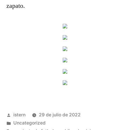
zapato.
Publicado
istern
29 de julio de 2022
por
Publicado
Uncategorized