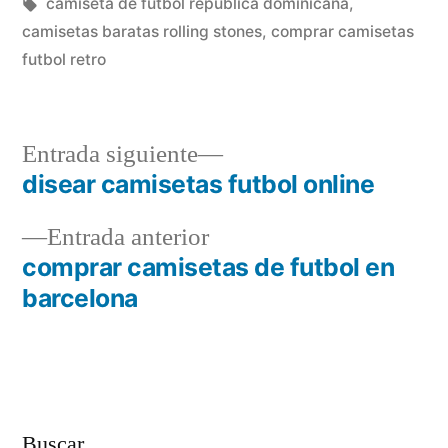
en
Etiquetas:
camiseta de futbol republica dominicana
,
camisetas baratas rolling stones
,
comprar camisetas
futbol retro
Entrada
Entrada siguiente
siguiente:
disear camisetas futbol online
Navegación
Entrada
Entrada anterior
de
anterior:
comprar camisetas de futbol en
entradas
barcelona
Buscar