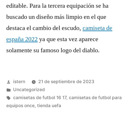
editable. Para la tercera equipación se ha
buscado un diseño más limpio en el que
destaca el cambio del escudo,
camiseta de
españa 2022
ya que esta vez aparece
solamente su famoso logo del diablo.
Publicado
istern
21 de septiembre de 2023
por
Publicado
Uncategorized
en
Etiquetas:
camisetas de futbol 16 17
,
camisetas de futbol para
equipos once
,
tienda uefa