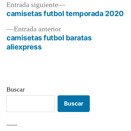
Entrada
Entrada siguiente
siguiente:
camisetas futbol temporada 2020
Navegación
Entrada
Entrada anterior
de
anterior:
camisetas futbol baratas
entradas
aliexpress
Buscar
Buscar